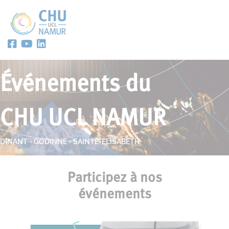
Événements du
CHU UCL NAMUR
DINANT - GODINNE - SAINTE-ELISABETH
Participez à nos
événements